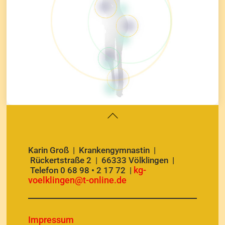
Back
To
Top
Karin Groß | Krankengymnastin |
Rückertstraße 2 | 66333 Völklingen |
kg-
Telefon 0 68 98 • 2 17 72 |
voelklingen@t-online.de
Impressum